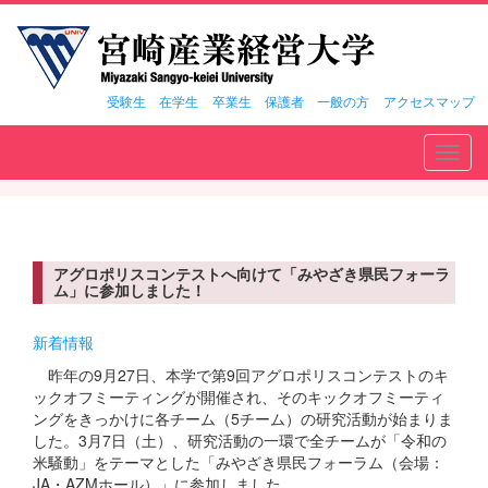
受験生
在学生
卒業生
保護者
一般の方
アクセスマップ
Toggl
navig
アグロポリスコンテストへ向けて「みやざき県民フォーラ
ム」に参加しました！
新着情報
昨年の9月27日、本学で第9回アグロポリスコンテストのキ
ックオフミーティングが開催され、そのキックオフミーティ
ングをきっかけに各チーム（5チーム）の研究活動が始まりま
した。3月7日（土）、研究活動の一環で全チームが「令和の
米騒動」をテーマとした「みやざき県民フォーラム（会場：
JA・AZMホール）」に参加しました。