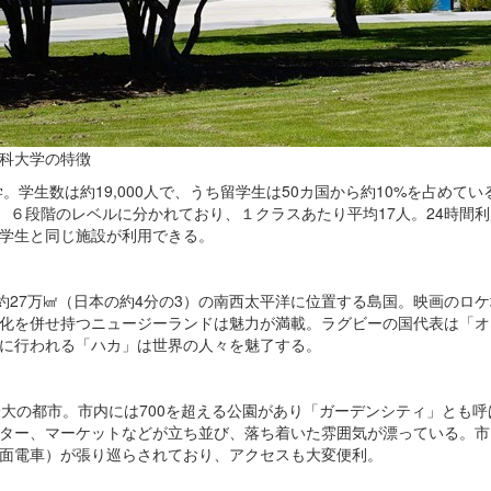
科大学の特徴
学。学生数は約19,000人で、うち留学生は50カ国から約10%を占めて
講。６段階のレベルに分かれており、１クラスあたり平均17人。24時間
学生と同じ施設が利用できる。
積約27万㎢（日本の約4分の3）の南西太平洋に位置する島国。映画のロ
化を併せ持つニュージーランドは魅力が満載。ラグビーの国代表は「オ
に行われる「ハカ」は世界の人々を魅了する。
最大の都市。市内には700を超える公園があり「ガーデンシティ」とも
ター、マーケットなどが立ち並び、落ち着いた雰囲気が漂っている。市
面電車）が張り巡らされており、アクセスも大変便利。