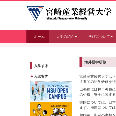
ホーム
大学の紹介
学びについて
海外語学研修
入学する
入試案内
宮崎産業経営大学は下
４週間の語学研修を行
出発前には担当教員に
の心得、安全に関する
往路については、日本
ます。帰国については
帰国後、所定の書類を