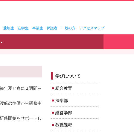
受験生
在学生
卒業生
保護者
一般の方
アクセスマップ
学びについて
毎年夏と春に２週間～
総合教育
法学部
渡航の準備から研修中
経営学部
研修開始をサポートし
教職課程