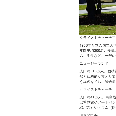
クライストチャーチ工
1906年創立の国立大
年間平均300名が受
ム、学食など、一般の
ニュージーランド
人口約515万人、面
然と伝統的なマオリ文
う異名を持ち、試合前
クライストチャーチ
人口約41万人、南島
は博物館やアートセン
線バス）やトラム（路
研修の概要