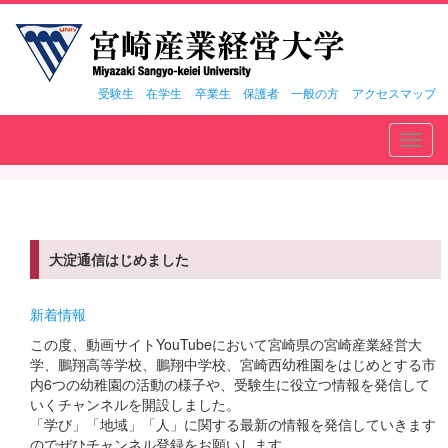
受験生
在学生
卒業生
保護者
一般の方
アクセスマップ
Toggl
navig
大淀通信はじめました
新着情報
この度、動画サイトYouTubeにおいて宮崎県の宮崎産業経営大
学、鵬翔高等学校、鵬翔中学校、宮崎西幼稚園をはじめとする市
内6つの幼稚園の活動の様子や、受験生に役立つ情報を発信して
いくチャンネルを開設しました。
「学び」「地域」「人」に関する最新の情報を発信していきます
のでぜひチャンネル登録をお願いします。