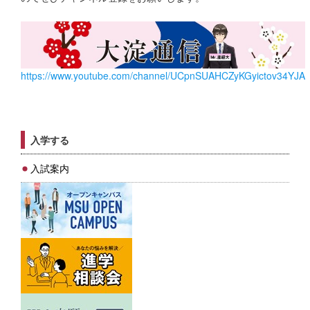
https://www.youtube.com/channel/UCpnSUAHCZyKGyictov34YJA
入学する
入試案内