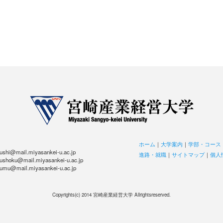
ホーム
｜
大学案内
｜
学部・コース
hi@mail.miyasankei-u.ac.jp
進路・就職
｜
サイトマップ
｜
個人
hoku@mail.miyasankei-u.ac.jp
u@mail.miyasankei-u.ac.jp
Copyrights(c) 2014 宮崎産業経営大学 Allrightsreserved.