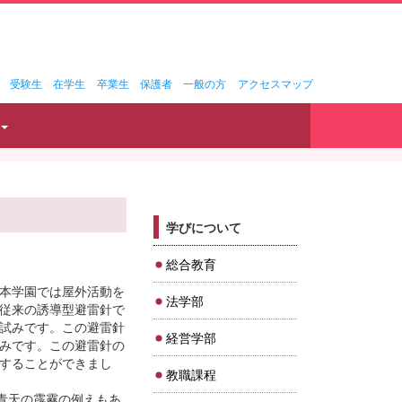
受験生
在学生
卒業生
保護者
一般の方
アクセスマップ
学びについて
総合教育
本学園では屋外活動を
法学部
従来の誘導型避雷針で
試みです。この避雷針
経営学部
みです。この避雷針の
することができまし
教職課程
青天の霹靂の例えもあ