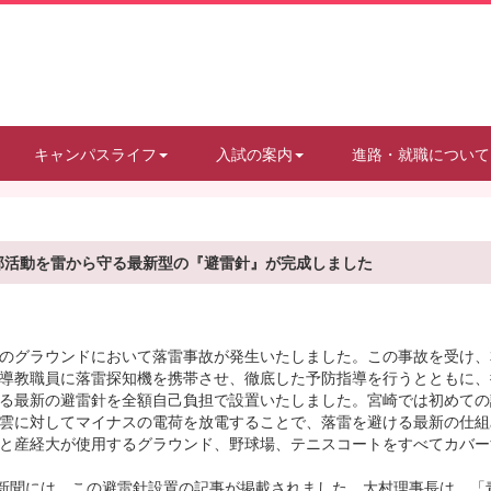
キャンパスライフ
入試の案内
進路・就職について
部活動を雷から守る最新型の『避雷針』が完成しました
のグラウンドにおいて落雷事故が発生いたしました。この事故を受け、
導教職員に落雷探知機を携帯させ、徹底した予防指導を行うとともに、
る最新の避雷針を全額自己負担で設置いたしました。宮崎では初めての
雲に対してマイナスの電荷を放電することで、落雷を避ける最新の仕組
と産経大が使用するグラウンド、野球場、テニスコートをすべてカバー
新聞には、この避雷針設置の記事が掲載されました。大村理事長は、「