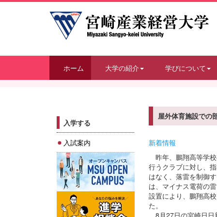
ホーム
大学の紹介
学びについて
屋外体育施設での
入学する
入試案内
新着情報
昨年、鵬翔高等学校
行うクラブに対し、指
はなく、落雷を制御す
は、マイナス電荷の雷
設置により、鵬翔高校
た。
8月27日の宮崎日日