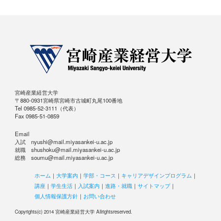
宮崎産業経営大学
〒880-0931宮崎県宮崎市古城町丸尾100番地
Tel 0985-52-3111（代表）
Fax 0985-51-0859
Email
入試 nyushi@mail.miyasankei-u.ac.jp
就職 shushoku@mail.miyasankei-u.ac.jp
総務 soumu@mail.miyasankei-u.ac.jp
ホーム
｜
大学案内
｜
学部・コース
｜
キャリアデザインプログラム
｜
講座
｜
学生生活
｜
入試案内
｜
進路・就職
｜
サイトマップ
｜
個人情報保護方針
｜
お問い合わせ
Copyrights(c) 2014 宮崎産業経営大学 Allrightsreserved.