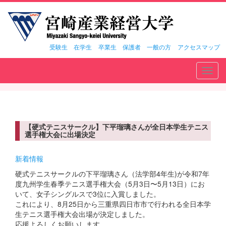
受験生
在学生
卒業生
保護者
一般の方
アクセスマップ
Toggl
navig
【硬式テニスサークル】下平瑠璃さんが全日本学生テニス
選手権大会に出場決定
新着情報
硬式テニスサークルの下平瑠璃さん（法学部4年生)が令和7年
度九州学生春季テニス選手権大会（5月3日〜5月13日）にお
いて、女子シングルスで3位に入賞しました。
これにより、8月25日から三重県四日市市で行われる全日本学
生テニス選手権大会出場が決定しました。
応援よろしくお願いします。