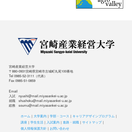
宮崎産業経営大学
〒880-0931宮崎県宮崎市古城町丸尾100番地
Tel 0985-52-3111（代表）
Fax 0985-51-0859
Email
入試 nyushi@mail.miyasankei-u.ac.jp
就職 shushoku@mail.miyasankei-u.ac.jp
総務 soumu@mail.miyasankei-u.ac.jp
ホーム
｜
大学案内
｜
学部・コース
｜
キャリアデザインプログラム
｜
講座
｜
学生生活
｜
入試案内
｜
進路・就職
｜
サイトマップ
｜
個人情報保護方針
｜
お問い合わせ