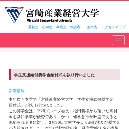
受験生
在学生
卒業生
保護者
一般の方
アクセスマップ
Toggl
navig
学生支援給付奨学金給付式を執り行いました
新着情報
本年度も本学で「宮崎産業経営大学 学生支援給付奨学金
給付式」が執り行われました。
この奨学金は、平和グループ会長 松田義様から頂いた寄付
金を基に学業が優秀であり、かつ、修学意欲が旺盛であると
認められる者に対し、3月30日大村学長より表彰状及び奨学金
が支給されました。本年は法学部16名、経営学部16名が表彰