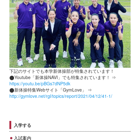
下記のサイトでも本学新体操部が特集されています！
⬤Youtube「新体操NAVI」でも特集されています！ ⇒
https://youtu.be/pBGs7dNP5dk
⬤新体操特集Webサイト「GymLove」 ⇒
http://gymlove.net/rgl/topics/report/2021/04/12/41-1/
入学する
入試案内