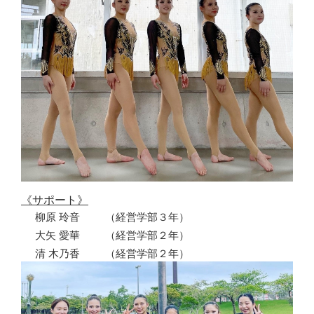
《サポート》
柳原 玲音
（経営学部３年）
大矢 愛華
（経営学部２年）
清 木乃香
（経営学部２年）