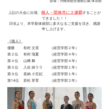
会場：沖縄県総合運動公園 体育館
個人・団体共に２連覇
上記の大会に出場、
することが
できました！！
日頃より、本学新体操部に多大なるご支援を頂き、感謝
申し上げます。
《個人》
優勝
有村 文里
（経営学部２年）
第２位
有村 瑠夏
（経営学部４年）
第４位
山﨑 舞
（経営学部４年）
第５位
入佐 綺ララ
（経営学部１年）
第９位
喜納 小百妃
（経営学部１年）
第14位
若松 芽育
（経営学部２年）