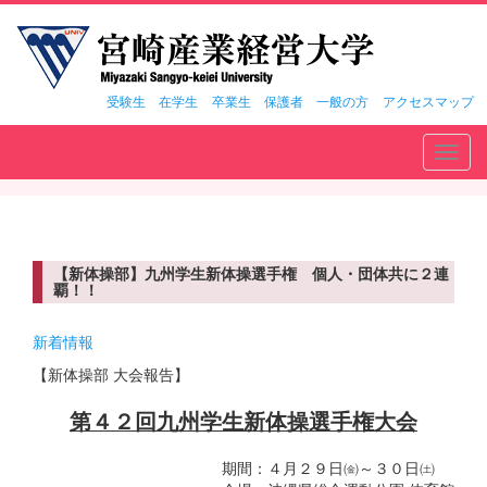
受験生
在学生
卒業生
保護者
一般の方
アクセスマップ
Toggl
navig
【新体操部】九州学生新体操選手権 個人・団体共に２連
覇！！
新着情報
【新体操部 大会報告】
第４２回九州学生新体操選手権大会
期間：４月２９日㈮～３０日㈯