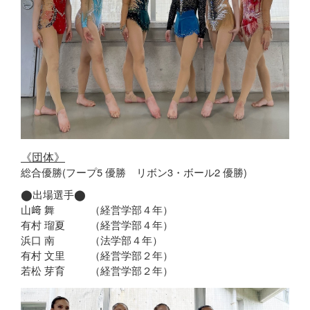
《団体》
総合優勝
(フープ5 優勝
リボン3・ボール2 優勝)
⬤出場選手⬤
山﨑 舞
（経営学部４年）
有村 瑠夏
（経営学部４年）
浜口 南
（法学部４年）
有村 文里
（経営学部２年）
若松 芽育
（経営学部２年）