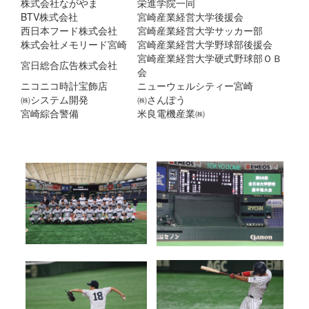
株式会社ながやま
栄進学院一同
BTV株式会社
宮崎産業経営大学後援会
西日本フード株式会社
宮崎産業経営大学サッカー部
株式会社メモリード宮崎
宮崎産業経営大学野球部後援会
宮崎産業経営大学硬式野球部ＯＢ
宮日総合広告株式会社
会
ニコニコ時計宝飾店
ニューウェルシティー宮崎
㈱システム開発
㈱さんぽう
宮崎綜合警備
米良電機産業㈱