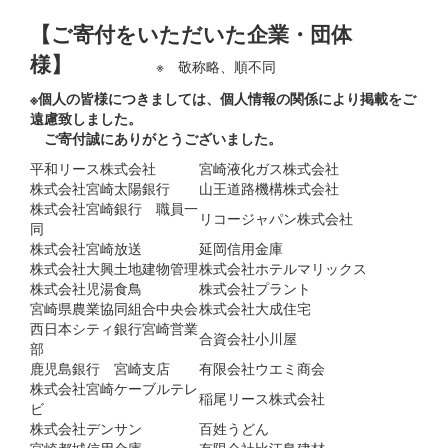
【ご寄付をいただいた企業・団体
様】
※ 敬称略、順不同
※個人の皆様につきましては、個人情報の関係により掲載をご
遠慮致しました。
ご寄付誠にありがとうございました。
平和リース株式会社
宮崎液化ガス株式会社
株式会社宮崎太陽銀行
山王道路機構株式会社
株式会社宮崎銀行 職員一
リコージャパン株式会社
同
株式会社宮崎放送
延岡信用金庫
株式会社大興土地建物管理
株式会社ホテルマリックス
株式会社児湯食鳥
株式会社プラント
宮崎県農業協同組合中央会
株式会社大成住宅
西日本シティ銀行宮崎営業
合資会社小川屋
部
鹿児島銀行 宮崎支店
有限会社ウエミ商会
株式会社宮崎ケーブルテレ
稲尾リース株式会社
ビ
株式会社デンサン
百姓うどん