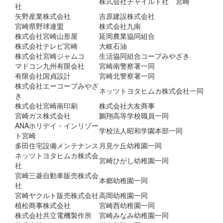
株式会社チャイルド社 宮崎
社
矢野産業株式会社
吉原建設株式会社
宮崎県野球連盟
株式会社九南
株式会社宮崎山形屋
延岡農業協同組合
株式会社テレビ宮崎
大岐石油
株式会社宮崎ジャムコ
生活協同組合コープみやざき
マドコン九州有限会社
宮崎南警察署一同
有限会社国貞設計
宮崎北警察署一同
株式会社エーコープみやざ
ネッツトヨタヒムカ株式会社一同
き
株式会社宮崎南印刷
株式会社大友商事
宮崎ガス株式会社
鵬翔高等学校職員一同
ANAホリデイ・インリゾー
学校法人昭和学園本部一同
ト宮崎
多田住宅設備メンテナンス
月見ケ丘幼稚園一同
ネッツトヨタヒムカ株式会
宮崎ひがし幼稚園一同
社
宮崎三菱自動車販売株式会
本郷幼稚園一同
社
宮崎ヤクルト販売株式会社
高岡幼稚園一同
植松商事株式会社
宮崎西幼稚園一同
株式会社共立電機製作所
宮崎みなみ幼稚園一同