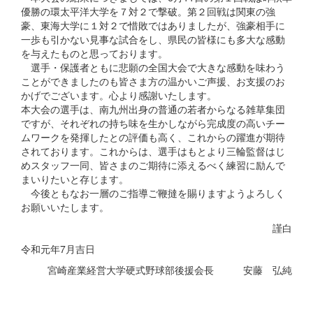
優勝の環太平洋大学を７対２で撃破。第２回戦は関東の強
豪、東海大学に１対２で惜敗ではありましたが、強豪相手に
一歩も引かない見事な試合をし、県民の皆様にも多大な感動
を与えたものと思っております。
選手・保護者ともに悲願の全国大会で大きな感動を味わう
ことができましたのも皆さま方の温かいご声援、お支援のお
かげでございます。心より感謝いたします。
本大会の選手は、南九州出身の普通の若者からなる雑草集団
ですが、それぞれの持ち味を生かしながら完成度の高いチー
ムワークを発揮したとの評価も高く、これからの躍進が期待
されております。これからは、選手はもとより三輪監督はじ
めスタッフ一同、皆さまのご期待に添えるべく練習に励んで
まいりたいと存じます。
今後ともなお一層のご指導ご鞭撻を賜りますようよろしく
お願いいたします。
謹白
令和元年7月吉日
宮崎産業経営大学硬式野球部後援会長 安藤 弘純