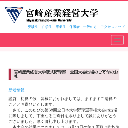
受験生
在学生
卒業生
保護者
一般の方
アクセスマップ
Toggl
navig
宮崎産業経営大学硬式野球部 全国大会出場のご寄付のお
礼
新着情報
謹啓 初夏の候 皆様におかれましては、ますますご清祥の
こととお慶びいたします。
さて、このたびの第68回全日本大学野球選手権大会の出場
に際しまして、丁重なるご寄付を賜りまして誠にありがとう
ございました。厚く御礼申し上げます。
本大会の結果につきましては、6月11日の第１回戦は昨秋準