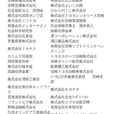
宮崎都城信用金庫
有限会社比江島建材
宮崎交通株式会社
株式会社よいこの国
社会福祉法人 同潤会
ひかりのくに株式会社
株式会社武田ポンプ店
株式会社トヨタレンタリース宮崎
株式会社ミツトヨ
株式会社宮崎環境開発
有限会社インターテクノ
社会保険労務士 酒井徳人
社会科学研究所
南郷信用金庫
株式会社志多組
虎コーポレーション株式会社
常盤産業株式会社
溝口建設株式会社
有限会社宮崎ソフトドリンクベン
株式会社ミヤチク
ディング
カミムラ写真館
トヨタカローラ宮崎株式会社
岡田整形外科
宮崎ダイハツ販売株式会社
株式会社桜木組
阪東機工株式会社
高鍋信用金庫
宮崎トヨタ自動車株式会社
(一社)日本健康倶楽部 宮崎支
株式会社増田工務店
部
株式会社南日本ネットワー
株式会社キヨナガ
ク
雲海酒造株式会社
株式会社文化ｺｰﾎﾟﾚｰｼｮﾝ
ソラシドエア株式会社
株式会社スズキ自販宮崎
野崎漬物株式会社
有限会社行本明光堂
九州オリンピア工業株式会