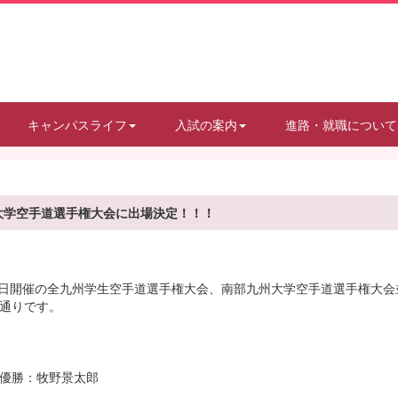
キャンパスライフ
入試の案内
進路・就職について
大学空手道選手権大会に出場決定！！！
12日開催の全九州学生空手道選手権大会、南部九州大学空手道選手権大
通りです。
優勝：牧野景太郎