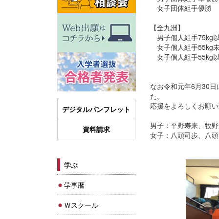
女子団体組手優勝
【全九洲】
男子個人組手75kg
女子個人組手55kg
女子個人組手55kg
なお令和元年6月30
た。
応援をよろしくお願い
デジタルパンフレット
男子：平野寿来、牧野
資料請求
女子：八頭司歩、八頭
学ぶ
学事暦
Ｗスクール