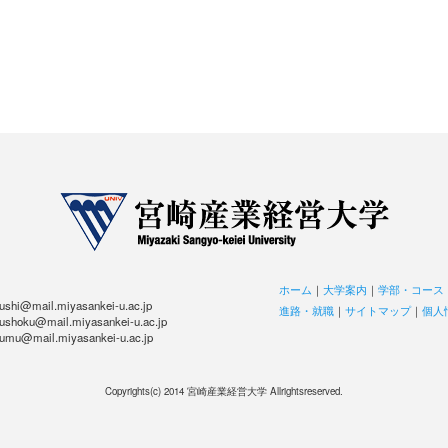
ホーム
｜
大学案内
｜
学部・コース
hi@mail.miyasankei-u.ac.jp
進路・就職
｜
サイトマップ
｜
個人
hoku@mail.miyasankei-u.ac.jp
u@mail.miyasankei-u.ac.jp
Copyrights(c) 2014 宮崎産業経営大学 Allrightsreserved.