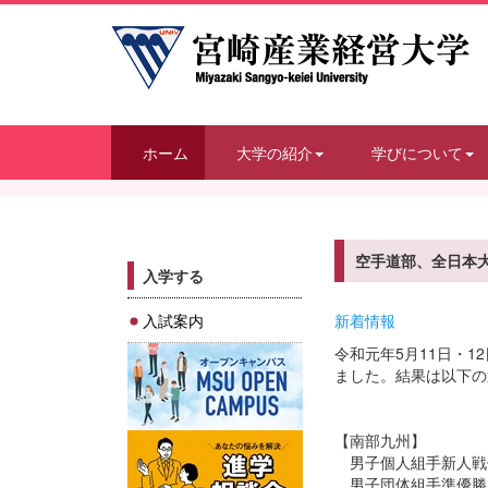
ホーム
大学の紹介
学びについて
空手道部、全日本
入学する
入試案内
新着情報
令和元年5月11日・
ました。結果は以下の
【南部九州】
男子個人組手新人戦
男子団体組手準優勝