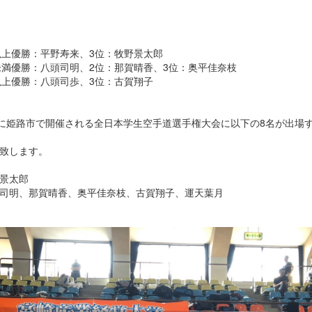
以上優勝：平野寿来、3位：牧野景太郎
未満優勝：八頭司明、2位：那賀晴香、3位：奥平佳奈枝
以上優勝：八頭司歩、3位：古賀翔子
日に姫路市で開催される全日本学生空手道選手権大会に以下の8名が出場
致します。
景太郎
司明、那賀晴香、奥平佳奈枝、古賀翔子、運天葉月