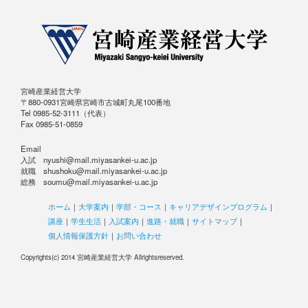
宮崎産業経営大学
〒880-0931宮崎県宮崎市古城町丸尾100番地
Tel 0985-52-3111（代表）
Fax 0985-51-0859
Email
入試 nyushi@mail.miyasankei-u.ac.jp
就職 shushoku@mail.miyasankei-u.ac.jp
総務 soumu@mail.miyasankei-u.ac.jp
ホーム
｜
大学案内
｜
学部・コース
｜
キャリアデザインプログラム
｜
講座
｜
学生生活
｜
入試案内
｜
進路・就職
｜
サイトマップ
｜
個人情報保護方針
｜
お問い合わせ
Copyrights(c) 2014 宮崎産業経営大学 Allrightsreserved.