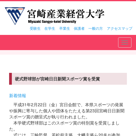
受験生
在学生
卒業生
保護者
一般の方
アクセスマップ
Toggl
navig
硬式野球部が宮崎日日新聞スポーツ賞を受賞
新着情報
平成31年2月22日（金）宮日会館で、本県スポーツの発展
や振興に寄与した個人や団体をたたえる第23回宮崎日日新聞
スポーツ賞の贈呈式が執り行われました。
本学硬式野球部はこのスポーツ賞の特別賞を受賞しまし
た。
式には、三輪監督、若松前主将、大幡主将ら20名が参加。