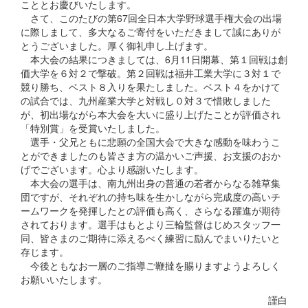
こととお慶びいたします。
さて、このたびの第67回全日本大学野球選手権大会の出場
に際しまして、多大なるご寄付をいただきまして誠にありが
とうございました。厚く御礼申し上げます。
本大会の結果につきましては、6月11日開幕、第１回戦は創
価大学を６対２で撃破。第２回戦は福井工業大学に３対１で
競り勝ち、ベスト８入りを果たしました。ベスト４をかけて
の試合では、九州産業大学と対戦し０対３で惜敗しました
が、初出場ながら本大会を大いに盛り上げたことが評価され
「特別賞」を受賞いたしました。
選手・父兄ともに悲願の全国大会で大きな感動を味わうこ
とができましたのも皆さま方の温かいご声援、お支援のおか
げでございます。心より感謝いたします。
本大会の選手は、南九州出身の普通の若者からなる雑草集
団ですが、それぞれの持ち味を生かしながら完成度の高いチ
ームワークを発揮したとの評価も高く、さらなる躍進が期待
されております。選手はもとより三輪監督はじめスタッフ一
同、皆さまのご期待に添えるべく練習に励んでまいりたいと
存じます。
今後ともなお一層のご指導ご鞭撻を賜りますようよろしく
お願いいたします。
謹白