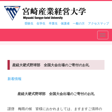
受験生
在学生
卒業生
保護者
一般の方
アクセスマップ
Toggl
navig
産経大硬式野球部 全国大会出場のご寄付のお礼
新着情報
産経大硬式野球部 全国大会出場のご寄付のお礼
謹啓 梅雨の候 皆様におかれましては、ますますご清祥の