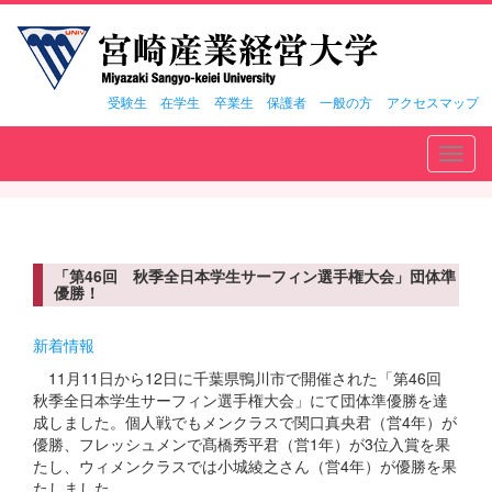
受験生
在学生
卒業生
保護者
一般の方
アクセスマップ
Toggl
navig
「第46回 秋季全日本学生サーフィン選手権大会」団体準
優勝！
新着情報
11月11日から12日に千葉県鴨川市で開催された「第46回
秋季全日本学生サーフィン選手権大会」にて団体準優勝を達
成しました。個人戦でもメンクラスで関口真央君（営4年）が
優勝、フレッシュメンで髙橋秀平君（営1年）が3位入賞を果
たし、ウィメンクラスでは小城綾之さん（営4年）が優勝を果
たしました。