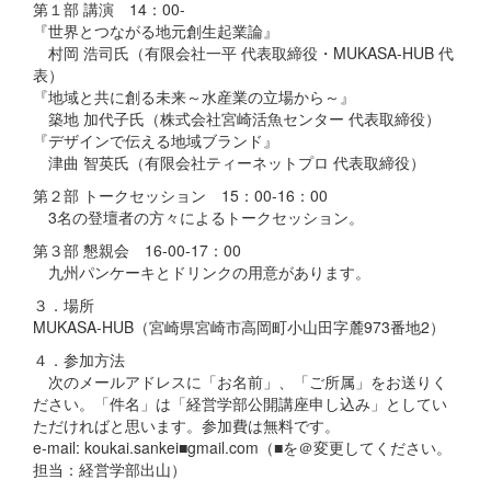
第１部 講演 14：00-
『世界とつながる地元創生起業論』
村岡 浩司氏（有限会社一平 代表取締役・MUKASA-HUB 代
表）
『地域と共に創る未来～水産業の立場から～』
築地 加代子氏（株式会社宮崎活魚センター 代表取締役）
『デザインで伝える地域ブランド』
津曲 智英氏（有限会社ティーネットプロ 代表取締役）
第２部 トークセッション 15：00-16：00
3名の登壇者の方々によるトークセッション。
第３部 懇親会 16-00-17：00
九州パンケーキとドリンクの用意があります。
３．場所
MUKASA-HUB（宮崎県宮崎市高岡町小山田字麓973番地2）
４．参加方法
次のメールアドレスに「お名前」、「ご所属」をお送りく
ださい。「件名」は「経営学部公開講座申し込み」としてい
ただければと思います。参加費は無料です。
e-mail: koukai.sankei■gmail.com（■を＠変更してください。
担当：経営学部出山）