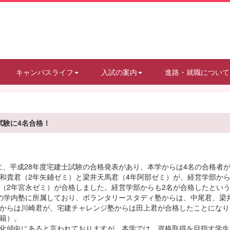
キャンパスライフ
入試の案内
進路・就職について
試験に4名合格！
日に、平成28年度宅建士試験の合格発表があり、本学からは4名の合格者
貴君（2年矢鋪ゼミ）と梁井天馬君（4年阿部ゼミ）が、経営学部から
（2年宮永ゼミ）が合格しました。経営学部からも2名が合格したとい
学内塾に所属しており、ボランタリースタディ塾からは、中尾君、梁
からは川崎君が、宅建チャレンジ塾からは田上君が合格したことになり
籍）。
化傾向にあると言われておりますが、本学では、資格取得を目指す学生