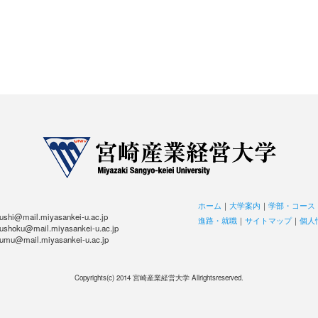
ホーム
｜
大学案内
｜
学部・コース
hi@mail.miyasankei-u.ac.jp
進路・就職
｜
サイトマップ
｜
個人
hoku@mail.miyasankei-u.ac.jp
u@mail.miyasankei-u.ac.jp
Copyrights(c) 2014 宮崎産業経営大学 Allrightsreserved.