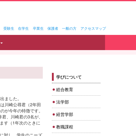
受験生
在学生
卒業生
保護者
一般の方
アクセスマップ
学びについて
総合教育
が出ました。
法学部
は川崎公尋君（2年田
うのが今年の特徴です。
経営学部
井君、川崎君の3名が、
ます（1年次のときに
教職課程
に対し、学生のニーズ