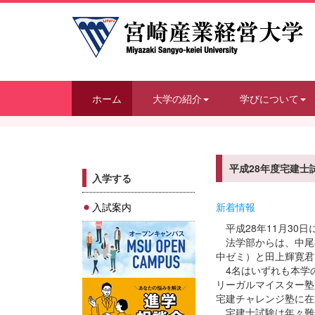
ホーム
大学の紹介
学びについて
平成28年度宅建士
入学する
入試案内
新着情報
平成28年11月30
法学部からは、中尾和
中ゼミ）と田上輝寛君
4名はいずれも本学の
リーガルマイスター塾
宅建チャレンジ塾に在
宅建士試験は年々難