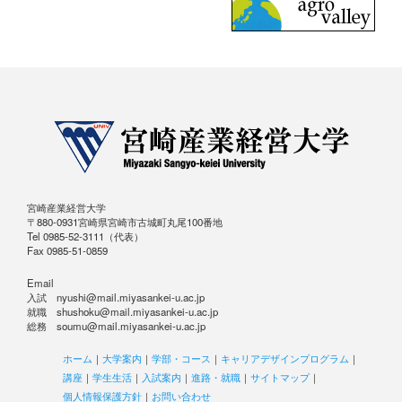
宮崎産業経営大学
〒880-0931宮崎県宮崎市古城町丸尾100番地
Tel 0985-52-3111（代表）
Fax 0985-51-0859
Email
入試 nyushi@mail.miyasankei-u.ac.jp
就職 shushoku@mail.miyasankei-u.ac.jp
総務 soumu@mail.miyasankei-u.ac.jp
ホーム
｜
大学案内
｜
学部・コース
｜
キャリアデザインプログラム
｜
講座
｜
学生生活
｜
入試案内
｜
進路・就職
｜
サイトマップ
｜
個人情報保護方針
｜
お問い合わせ