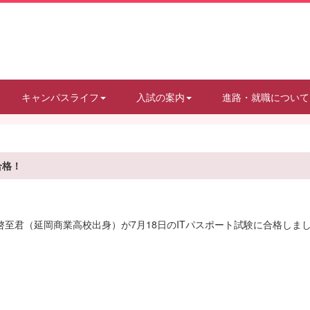
キャンパスライフ
入試の案内
進路・就職について
合格！
啓至君（延岡商業高校出身）が7月18日のITパスポート試験に合格しま