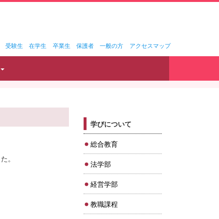
受験生
在学生
卒業生
保護者
一般の方
アクセスマップ
学びについて
総合教育
した。
法学部
経営学部
教職課程