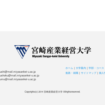
ホーム
｜
大学案内
｜
学部・コース
hi@mail.miyasankei-u.ac.jp
進路・就職
｜
サイトマップ
｜
個人
hoku@mail.miyasankei-u.ac.jp
u@mail.miyasankei-u.ac.jp
Copyrights(c) 2014 宮崎産業経営大学 Allrightsreserved.