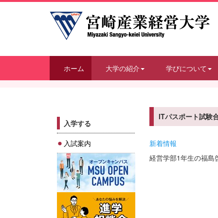
ホーム
大学の紹介
学びについて
ITパスポート試験
入学する
入試案内
新着情報
経営学部1年生の福島