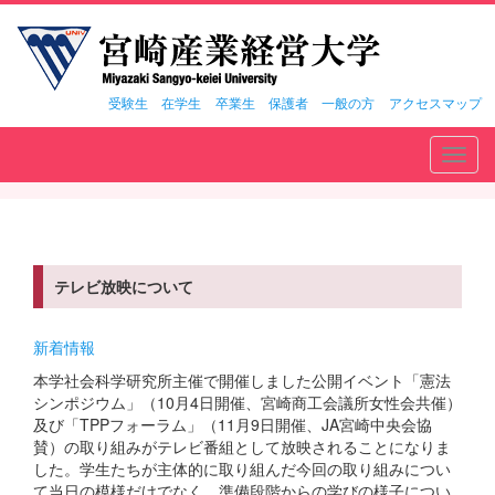
受験生
在学生
卒業生
保護者
一般の方
アクセスマップ
Toggl
navig
テレビ放映について
新着情報
本学社会科学研究所主催で開催しました公開イベント「憲法
シンポジウム」（10月4日開催、宮崎商工会議所女性会共催）
及び「TPPフォーラム」（11月9日開催、JA宮崎中央会協
賛）の取り組みがテレビ番組として放映されることになりま
した。学生たちが主体的に取り組んだ今回の取り組みについ
て当日の模様だけでなく、準備段階からの学びの様子につい