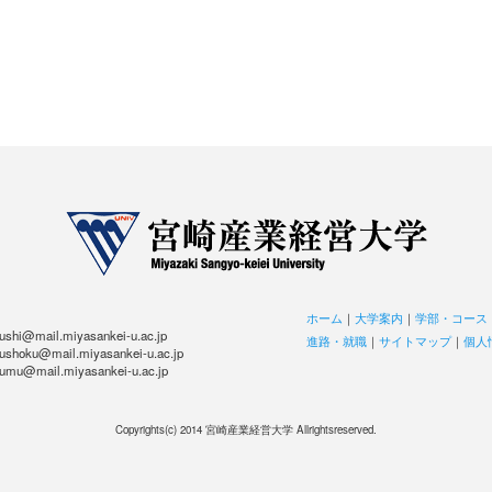
ホーム
｜
大学案内
｜
学部・コース
hi@mail.miyasankei-u.ac.jp
進路・就職
｜
サイトマップ
｜
個人
hoku@mail.miyasankei-u.ac.jp
u@mail.miyasankei-u.ac.jp
Copyrights(c) 2014 宮崎産業経営大学 Allrightsreserved.