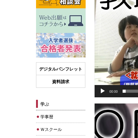
ー
ヤ
ー
デジタルパンフレット
資料請求
00:00
学ぶ
動
画
学事暦
プ
レ
Ｗスクール
ー
ヤ