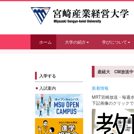
ホーム
大学の紹介
学びについて
産経大 CM放送中
入学する
入試案内
新着情報
MRT宮崎放送・毎週
下記画像のクリックで
動
画
プ
レ