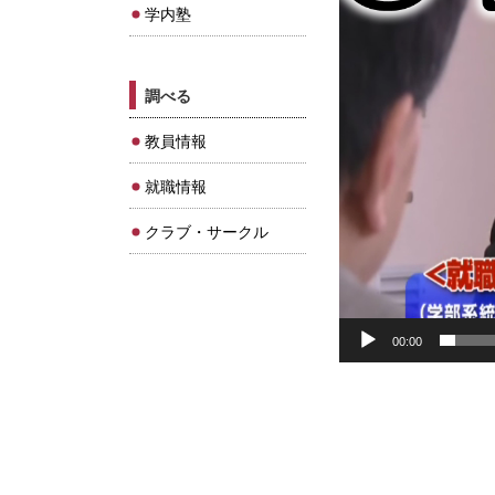
学内塾
ー
調べる
教員情報
就職情報
クラブ・サークル
00:00