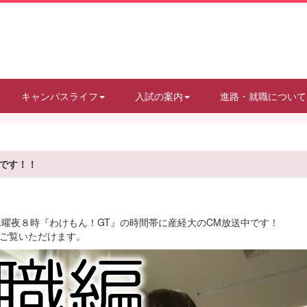
キャンパスライフ
入試の案内
進路・就職について
です！！
水曜夜８時『わけもん！GT』の時間帯に産経大のCM放送中です！
ご覧いただけます。