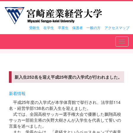
受験生
在学生
卒業生
保護者
一般の方
アクセスマップ
Toggl
navig
新入生252名を迎え平成25年度の入学式が行われました。
新着情報
平成25年度の入学式が本学体育館で挙行され、法学部114
名・経営学部138名の新入生を迎えました。
式では、全国高校サッカー選手権大会で優勝した鵬翔高校
サッカー部前主将の矢野大樹さんが入学生を代表して誓いの
言葉を述べました。
また、学長からは、「産経大というベースキャンプで有意