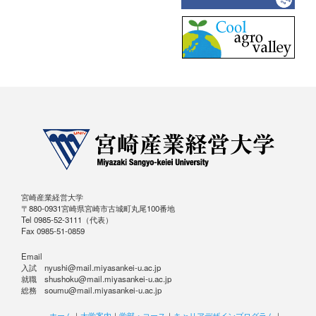
宮崎産業経営大学
〒880-0931宮崎県宮崎市古城町丸尾100番地
Tel 0985-52-3111（代表）
Fax 0985-51-0859
Email
入試 nyushi@mail.miyasankei-u.ac.jp
就職 shushoku@mail.miyasankei-u.ac.jp
総務 soumu@mail.miyasankei-u.ac.jp
ホーム
｜
大学案内
｜
学部・コース
｜
キャリアデザインプログラム
｜