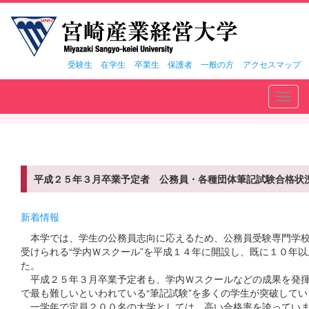
受験生
在学生
卒業生
保護者
一般の方
アクセスマップ
Toggl
navig
平成２５年３月卒業予定者 公務員・各種団体筆記試験合格状
新着情報
本学では、学生の公務員志向に応えるため、公務員受験専門学校
受けられる“学内Ｗスクール”を平成１４年に開設し、既に１０年
た。
平成２５年３月卒業予定者も、学内Ｗスクールなどの成果を発揮
で最も難しいといわれている“筆記試験”を多くの学生が突破してい
一学年で定員２００名の大学としては、高い合格率を誇ってい