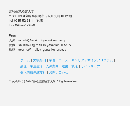
宮崎産業経営大学
〒880-0931宮崎県宮崎市古城町丸尾100番地
Tel 0985-52-3111（代表）
Fax 0985-51-0859
Email
入試 nyushi@mail.miyasankei-u.ac.jp
就職 shushoku@mail.miyasankei-u.ac.jp
総務 soumu@mail.miyasankei-u.ac.jp
ホーム
｜
大学案内
｜
学部・コース
｜
キャリアデザインプログラム
｜
講座
｜
学生生活
｜
入試案内
｜
進路・就職
｜
サイトマップ
｜
個人情報保護方針
｜
お問い合わせ
Copyrights(c) 2014 宮崎産業経営大学 Allrightsreserved.