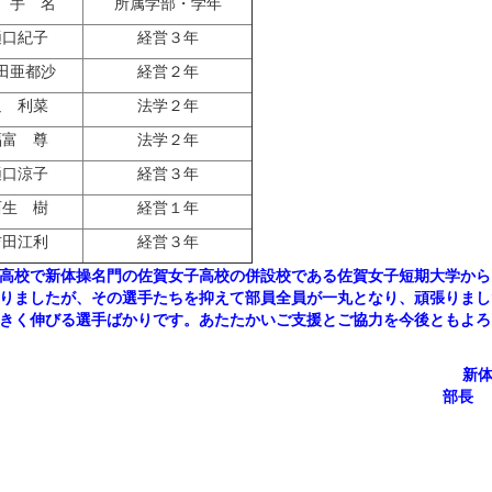
 手 名
所属学部・学年
樋口紀子
経営３年
田亜都沙
経営２年
迫 利菜
法学２年
福富 尊
法学２年
樋口涼子
経営３年
西生 樹
経営１年
吉田江利
経営３年
高校で新体操名門の佐賀女子高校の併設校である佐賀女子短期大学から
りましたが、その選手たちを抑えて部員全員が一丸となり、頑張りまし
きく伸びる選手ばかりです。あたたかいご支援とご協力を今後ともよろ
新
部