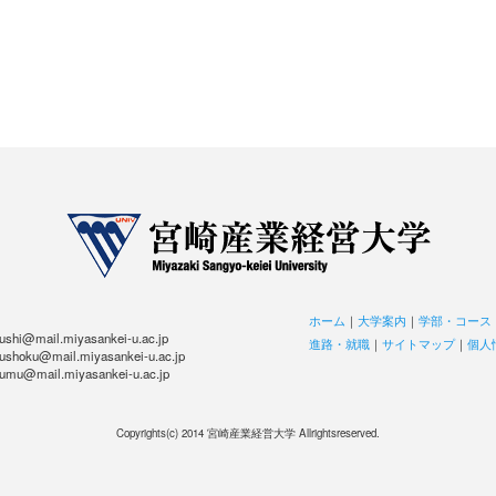
ホーム
｜
大学案内
｜
学部・コース
hi@mail.miyasankei-u.ac.jp
進路・就職
｜
サイトマップ
｜
個人
hoku@mail.miyasankei-u.ac.jp
u@mail.miyasankei-u.ac.jp
Copyrights(c) 2014 宮崎産業経営大学 Allrightsreserved.