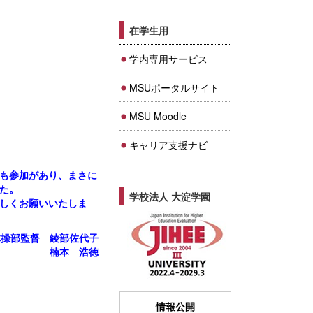
在学生用
学内専用サービス
MSUポータルサイト
MSU Moodle
キャリア支援ナビ
も参加があり、まさに
た。
学校法人 大淀学園
しくお願いいたしま
体操部監督 綾部佐代子
長 楠本 浩徳
情報公開