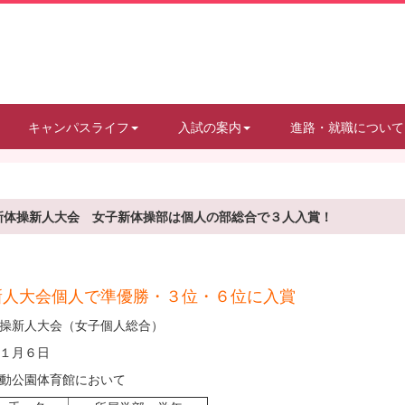
キャンパスライフ
入試の案内
進路・就職について
新体操新人大会 女子新体操部は個人の部総合で３人入賞！
新人大会個人で準優勝・３位・６位に入賞
操新人大会（女子個人総合）
１月６日
動公園体育館において