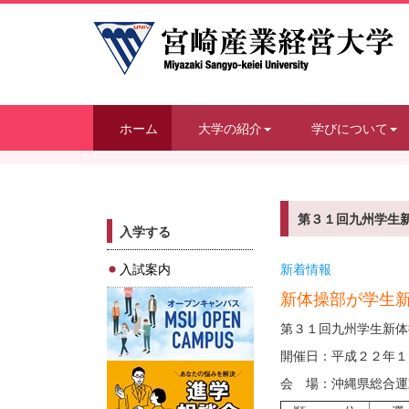
ホーム
大学の紹介
学びについて
第３１回九州学生
入学する
入試案内
新着情報
新体操部が学生
第３１回九州学生新体
開催日：平成２２年１
会 場：沖縄県総合運