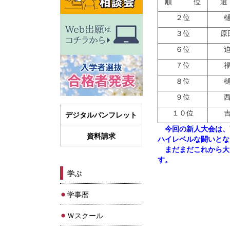
順 位
選
２位
３位
原
６位
７位
８位
９位
１０位
デジタルパンフレット
今回の新人大会は、
資料請求
ハイレベルな闘いとな
まだまだこれから大
す。
学ぶ
学事暦
Ｗスクール