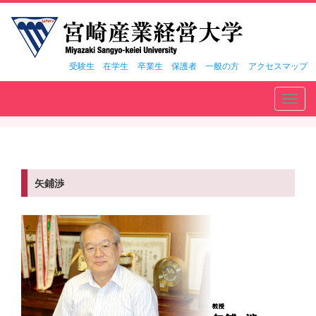
受験生
在学生
卒業生
保護者
一般の方
アクセスマップ
Toggl
navig
矢鋪渉