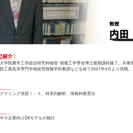
大学院農学工学総合研究科物質･情報工学専攻博士後期課程修了。兵庫
部工業高等専門学校経営情報学科教授などを経て2021年4月より現職。
グラミング演習Ⅰ・Ⅱ、時系列解析、情報科教育法
中小企業向けDXモデルの検討