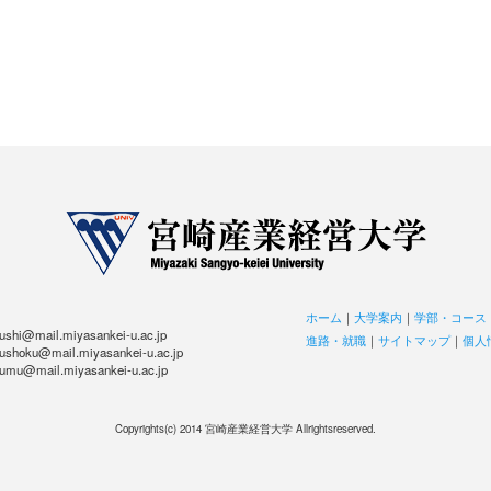
ホーム
｜
大学案内
｜
学部・コース
hi@mail.miyasankei-u.ac.jp
進路・就職
｜
サイトマップ
｜
個人
hoku@mail.miyasankei-u.ac.jp
u@mail.miyasankei-u.ac.jp
Copyrights(c) 2014 宮崎産業経営大学 Allrightsreserved.