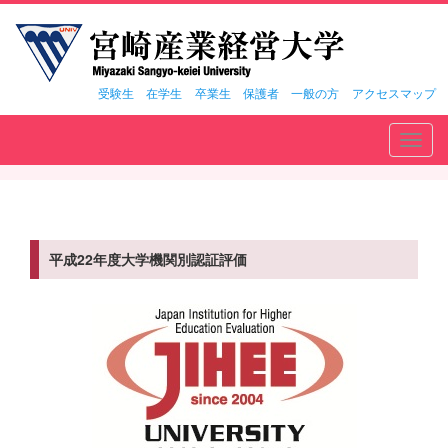
受験生
在学生
卒業生
保護者
一般の方
アクセスマップ
Toggl
navig
平成22年度大学機関別認証評価