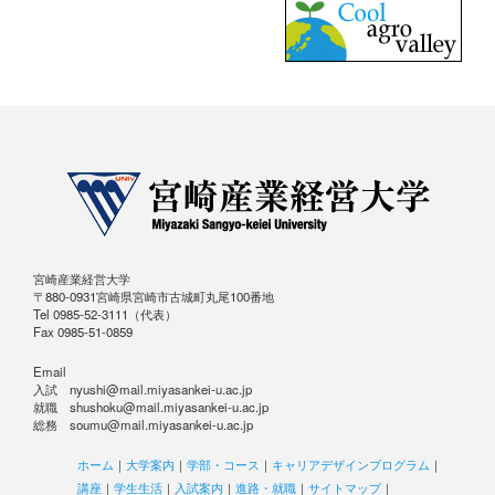
宮崎産業経営大学
〒880-0931宮崎県宮崎市古城町丸尾100番地
Tel 0985-52-3111（代表）
Fax 0985-51-0859
Email
入試 nyushi@mail.miyasankei-u.ac.jp
就職 shushoku@mail.miyasankei-u.ac.jp
総務 soumu@mail.miyasankei-u.ac.jp
ホーム
｜
大学案内
｜
学部・コース
｜
キャリアデザインプログラム
｜
講座
｜
学生生活
｜
入試案内
｜
進路・就職
｜
サイトマップ
｜