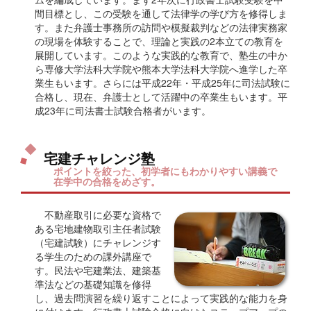
間目標とし、この受験を通して法律学の学び方を修得しま
す。また弁護士事務所の訪問や模擬裁判などの法律実務家
の現場を体験することで、理論と実践の2本立ての教育を
展開しています。このような実践的な教育で、塾生の中か
ら専修大学法科大学院や熊本大学法科大学院へ進学した卒
業生もいます。さらには平成22年・平成25年に司法試験に
合格し、現在、弁護士として活躍中の卒業生もいます。平
成23年に司法書士試験合格者がいます。
宅建チャレンジ塾
ポイントを絞った、初学者にもわかりやすい講義で
在学中の合格をめざす。
不動産取引に必要な資格で
ある宅地建物取引主任者試験
（宅建試験）にチャレンジす
る学生のための課外講座で
す。民法や宅建業法、建築基
準法などの基礎知識を修得
し、過去問演習を繰り返すことによって実践的な能力を身