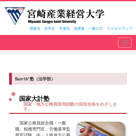
受験生
在学生
卒業生
保護者
一般の方
アクセスマップ
Toggl
navig
Sun18°塾（法学部）
国家大計塾
国家・地方公務員採用試験の現役合格をめざしま
す。
国家公務員総合職・一般
職、税務専門官、労働基準監
督官試験、中・上級地方公務