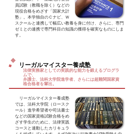
員試験（教職を除く）などの
現役合格をめざす「国家大計
塾」。本学独自のＣナビ、Ｗ
スクールと連携して幅広い教養を身に付け、さらに、専門
ゼミとの連携で専門科目の知識の獲得を確実なものにしま
す。
リーガルマイスター養成塾
法律実務家としての実践的な能力を鍛えるプログラ
ムで、
弁護士、法科大学院進学者、さらには超難関国家資
格合格者を輩出。
リーガルマイスター養成塾
では、法科大学院（ロースク
ール）進学希望者や司法書士
などの国家資格試験合格をめ
ざす学生のために、法律実践
コースと連動したカリキュラ
ムを編成しています。まず2年次に行政書士試験受験を中