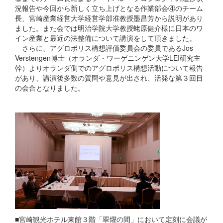
況報告や今回から新しく立ち上げとなる作業部会④のチーム
長、宮崎産業経営大学経営学部准教授墨昌芳から説明があり
ました。また会では明治学院大学教授蛯原健介様に日本のワ
イン産業と最近の法整備について講演をして頂きました。
さらに、アグロポリス構想評価委員会の委員であるJos
Verstengen博士（オランダ・ワーゲニンゲン大学LEI研究主
幹）よりオランダ側でのアグロポリス構想活動について報告
があり、講演後多数の質問や意見が出され、活発な第３回目
の会合となりました。
■宮崎観光ホテル東館３階「翠燿の間」において定刻に会議が