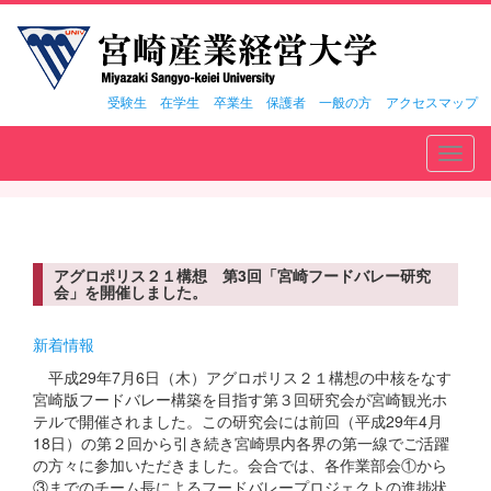
受験生
在学生
卒業生
保護者
一般の方
アクセスマップ
Toggl
navig
アグロポリス２１構想 第3回「宮崎フードバレー研究
会」を開催しました。
新着情報
平成29年7月6日（木）アグロポリス２１構想の中核をなす
宮崎版フードバレー構築を目指す第３回研究会が宮崎観光ホ
テルで開催されました。この研究会には前回（平成29年4月
18日）の第２回から引き続き宮崎県内各界の第一線でご活躍
の方々に参加いただきました。会合では、各作業部会①から
③までのチーム長によるフードバレープロジェクトの進捗状