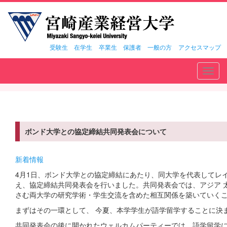
受験生
在学生
卒業生
保護者
一般の方
アクセスマップ
Toggl
navig
ボンド大学との協定締結共同発表会について
新着情報
4月1日、ボンド大学との協定締結にあたり、同大学を代表してレ
え、協定締結共同発表会を行いました。共同発表会では、アジア 
さむ両大学の研究学術・学生交流を含めた相互関係を築いていく
まずはその一環として、 今夏、本学学生が語学留学することに決
共同発表会の後に開かれたウェルカムパーティーでは、語学留学に