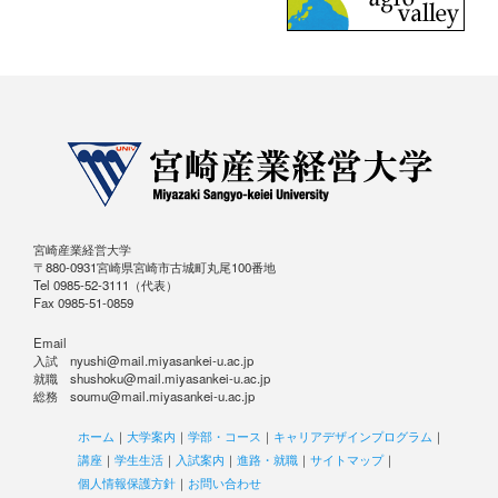
宮崎産業経営大学
〒880-0931宮崎県宮崎市古城町丸尾100番地
Tel 0985-52-3111（代表）
Fax 0985-51-0859
Email
入試 nyushi@mail.miyasankei-u.ac.jp
就職 shushoku@mail.miyasankei-u.ac.jp
総務 soumu@mail.miyasankei-u.ac.jp
ホーム
｜
大学案内
｜
学部・コース
｜
キャリアデザインプログラム
｜
講座
｜
学生生活
｜
入試案内
｜
進路・就職
｜
サイトマップ
｜
個人情報保護方針
｜
お問い合わせ