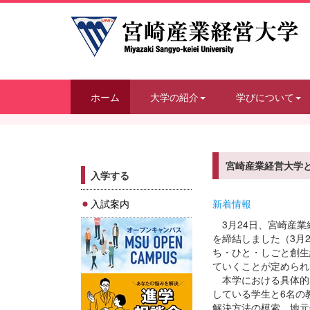
ホーム
大学の紹介
学びについて
宮崎産業経営大学
入学する
入試案内
新着情報
3月24日、宮崎産業
を締結しました（3月
ち・ひと・しごと創生
ていくことが定められ
本学における具体的
している学生と6名の
解決方法の模索、地元