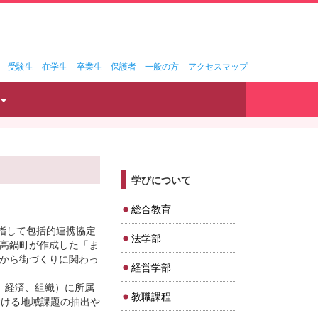
受験生
在学生
卒業生
保護者
一般の方
アクセスマップ
学びについて
総合教育
指して包括的連携協定
法学部
に高鍋町が作成した「ま
から街づくりに関わっ
経営学部
、経済、組織）に所属
教職課程
おける地域課題の抽出や