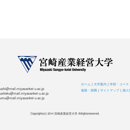
ホーム
｜
大学案内
｜
学部・コース
hi@mail.miyasankei-u.ac.jp
進路・就職
｜
サイトマップ
｜
個人
hoku@mail.miyasankei-u.ac.jp
u@mail.miyasankei-u.ac.jp
Copyrights(c) 2014 宮崎産業経営大学 Allrightsreserved.