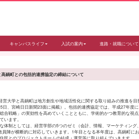
キャンパスライフ
入試の案内
進路・就職について
と高鍋町との包括的連携協定の締結について
経営大学と高鍋町は地方創生や地域活性化に関する取り組みの推進を目
25日、宮崎日日新聞23面に掲載）。包括的連携協定では、平成27年度
総合戦略」の実効性を高めていくことともに、学術的かつ教育的な視点
ています。
な体制としては、経営学部の5つのゼミ（会計、情報、マーケティング
教員陣が横断的に対応していきます。1年目となる本年度は、高鍋町に
住民とのプロジェクトチームの結成・運営等に取り組んでいきます。