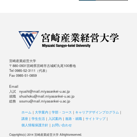
宮崎産業経営大学
〒880-0931宮崎県宮崎市古城町丸尾100番地
Tel 0985-52-3111（代表）
Fax 0985-51-0859
Email
入試 nyushi@mail.miyasankei-u.ac.jp
就職 shushoku@mail.miyasankei-u.ac.jp
総務 soumu@mail.miyasankei-u.ac.jp
ホーム
｜
大学案内
｜
学部・コース
｜
キャリアデザインプログラム
｜
講座
｜
学生生活
｜
入試案内
｜
進路・就職
｜
サイトマップ
｜
個人情報保護方針
｜
お問い合わせ
Copyrights(c) 2014 宮崎産業経営大学 Allrightsreserved.