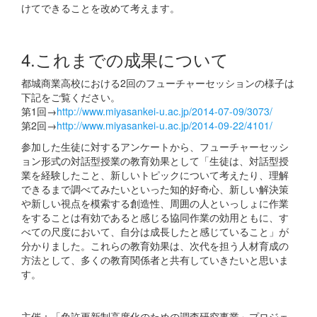
けてできることを改めて考えます。
4.これまでの成果について
都城商業高校における2回のフューチャーセッションの様子は
下記をご覧ください。
第1回→
http://www.miyasankei-u.ac.jp/2014-07-09/3073/
第2回→
http://www.miyasankei-u.ac.jp/2014-09-22/4101/
参加した生徒に対するアンケートから、フューチャーセッシ
ョン形式の対話型授業の教育効果として「生徒は、対話型授
業を経験したこと、新しいトピックについて考えたり、理解
できるまで調べてみたいといった知的好奇心、新しい解決策
や新しい視点を模索する創造性、周囲の人といっしょに作業
をすることは有効であると感じる協同作業の効用ともに、す
べての尺度において、自分は成長したと感じていること」が
分かりました。これらの教育効果は、次代を担う人材育成の
方法として、多くの教育関係者と共有していきたいと思いま
す。
主催：「免許更新制高度化のための調査研究事業」プロジェ