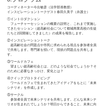
コーディネーター今出敏彦（法学部准教授）
インスピレーショントークゲスト春田久美子（弁護士）
①イントロダクション
フューチャーセッションの概要の説明と、これまで実施し
てきたセッション（超高齢社会について都城商業高校の生徒
たちと2回開催してきました）の成果を報告します。
②インスピレーショントーク
超高齢社会の問題点や市民に求められる視点を参加者全員
で共有します。専門家を招いて、現状の問題点を共有しま
す。
③ワールドカフェ
望ましい超高齢社会とは、どのような社会でしょうか？そ
のために必要なきっかけ、変化とは？
④クイックプロトタイピング
ワールドカフェで生まれてきたアイディアをもとに「未来
シナリオ」を作成します。
⑤サークル
参加者全員で未来シナリオを共有します。どんな未来シナ
リオが生まれたでしょうか？明日からできること、未来に向