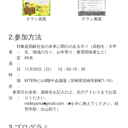
チラシ表面
チラシ裏面
2.参加方法
対象
超高齢社会の未来に関心のある方々（高校生・大学
者 ：
生、地域の方々、お年寄り、教育関係者など）
定
80名
員 ：
日
11月30日（日） 12：30-15：30
時 ：
場
KITENビル8階中会議場（宮崎県宮崎市錦町1-10）
所 ：
参加方
お名前、連絡先を記入の上、次のアドレスまでお送
法 ：
りください。
mideyama■gmail.com（■を＠に換えてください。経
営学部・出山宛て）
3.プログラム