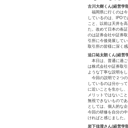
古川大樹くん(経営学部
福岡県に行くのは今
しているのは、IPO
こと、以前は天井を高
た。改めて日本の各証
のは証券会社や証券取
引所に今後発展してい
取引所の皆様に深く感
迫口祐太朗くん(経営学
本日は、普通に過ご
は株式会社や証券取引
ような丁寧な説明をし
今回の説明で２つの
しているのは分かって
に近いことを生かし、
メリットではないこと
無視できないものであ
としては、個人的な企
今回の研修を自分の中
ければと感じました。
岩下佳澄さん(経営学部