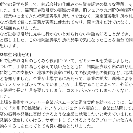
所での見学を通して、株式会社の仕組みから資金調達の様々な手段、そ
した。また、福岡証券取引所の実際の活動、IRフェアや九州IPO挑戦
。授業中に出てきた福岡証券取引所だけではなく、東京証券取引所や札
など授業で習った言葉が実際に使われており、聞き流すだけではなく、
る場面もありました。
など証券取引所に見学に行かないと知られない単語も知ることができ、
と感じました。この福岡証券取引所の見学で気になったことを自分で調
思います。
3年生 出山ゼミ)
所で証券取引所のしくみや役割について、ゼミナールを受講しました。
ついて、丁寧に易しく教えて頂いたとともに、福岡証券取引所の取り組
に対しての支援や、地域の投資家に対しての投資機会の提供など、地域
とを知りました。企業が上場するにあたって、事業の拡大、新株による
いうメリットばかり学んでいましたが、上場することによって、外部か
る過程で長い年月を要してしまう、コストがかかってしまったりなど、
した。
上場を目指すベンチャー企業がスムーズに監査契約を結べるように、知
して「九州IPO挑戦隊」というプロジェクトを実施し、企業に訪問して
済の振興や発展に貢献できるような企業に就職したいと考えていました
発展を促進していける、サポートしていけるようなアプローチの仕方も
動をするにあたってとても良い機会となりました。