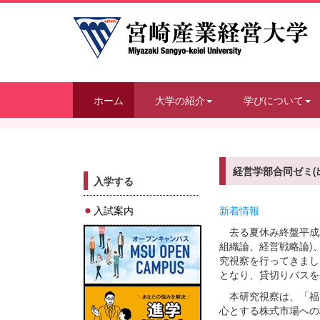
ホーム
大学の紹介
学びについて
経営学部合同ゼミ(
入学する
入試案内
新着情報
去る夏休み終盤平成2
組織論、経営戦略論)
究視察を行ってきまし
となり、貸切りバスを
本研究視察は、「福岡
心とする株式市場への