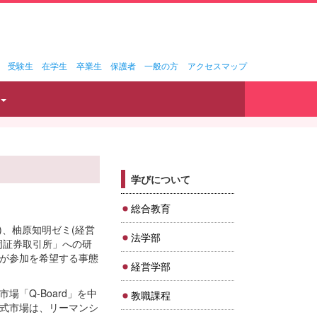
受験生
在学生
卒業生
保護者
一般の方
アクセスマップ
学びについて
総合教育
)、柚原知明ゼミ(経営
法学部
岡証券取引所」への研
が参加を希望する事態
経営学部
「Q-Board」を中
教職課程
式市場は、リーマンシ