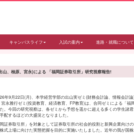
キャンパスライフ
入試の案内
進路・就職について
出山、柚原、宮永)による 「福岡証券取引所」研究視察報告!
6年9月22日(月)、本学経営学部の出山実ゼミ(財務会計論、情報会計論
、宮永雅行ゼミ(投資教育、経済教育、FP教育)は、合同ゼミによる「福
た。今回の研究視察は、各ゼミから予想を遥かに超える多くの学生諸君
手配するほどの大盛況となりました。
証券取引所」を対象として証券取引所の社会的役割と新興企業向けの市場
株式上場に向けた実態把握を目的に実施いたしました。近年の我が国株