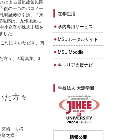
スによる景気政策以降
は、景気回復の一つのバロメー
在学生用
札幌証券取引所」「東
究視察は、九州地区に
学内専用サービス
中小企業が株式上場を
りました。
MSUポータルサイト
とご対応をいただき、関
MSU Moodle
々、2.写真集、3.
キャリア支援ナビ
学校法人 大淀学園
いた方々
 宮崎一夫様
島隆之様
情報公開