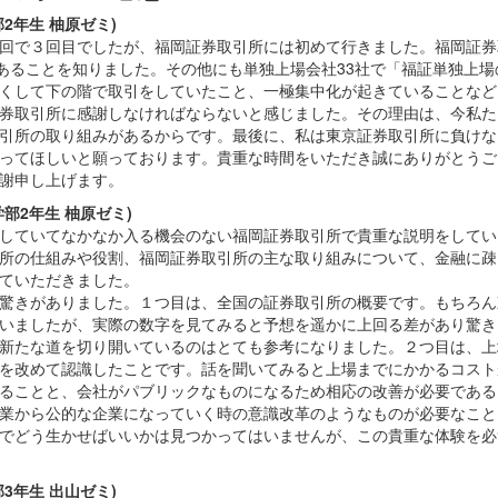
2年生 柚原ゼミ)
回で３回目でしたが、福岡証券取引所には初めて行きました。福岡証券
であることを知りました。その他にも単独上場会社33社で「福証単独上
くして下の階で取引をしていたこと、一極集中化が起きていることなど
券取引所に感謝しなければならないと感じました。その理由は、今私た
引所の取り組みがあるからです。最後に、私は東京証券取引所に負けな
ってほしいと願っております。貴重な時間をいただき誠にありがとうご
謝申し上げます。
部2年生 柚原ゼミ)
していてなかなか入る機会のない福岡証券取引所で貴重な説明をしてい
所の仕組みや役割、福岡証券取引所の主な取り組みについて、金融に疎
ていただきました。
驚きがありました。１つ目は、全国の証券取引所の概要です。もちろん
いましたが、実際の数字を見てみると予想を遥かに上回る差があり驚き
新たな道を切り開いているのはとても参考になりました。２つ目は、上
を改めて認識したことです。話を聞いてみると上場までにかかるコスト
ることと、会社がパブリックなものになるため相応の改善が必要である
業から公的な企業になっていく時の意識改革のようなものが必要なこと
でどう生かせばいいかは見つかってはいませんが、この貴重な体験を必
3年生 出山ゼミ)