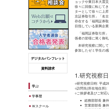
ョックや東日本大震災
徐々に回復に転じてきており
ターとして徐々に上昇
京証券取引所」「名古
存在する「福岡証券取
目指している新興企業
「福岡証券取引所」に
係者の皆様に篤く御礼
本研究視察に関しては
参加したゼミ学生の感
デジタルパンフレット
資料請求
1.研究視察
○研究視察日時: 平成26年
学ぶ
○訪問先(所在地住所)
○ご挨拶者及びご対応
学事暦
総務部部長 兼
営業部部長 兼
Ｗスクール