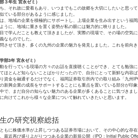
部３年生 宮永ゼミ）
ち、それ故に愛着もあり、いつまでもこの故郷を大切にしたいと思って
似ている部分があるように感じました。
は、地域の企業を積極的にサポートし、上場企業を生み出すという福岡
ように、地域に重きを置く姿勢が私の眼には魅力的に映りました。
目で学んだことも教えて頂きましたが、実際の現場で、その場の空気に
義なものでした。
問させて頂き、多くの九州の企業の魅力を発見しました。これを前向き
学部3年 宮永ゼミ）
動を行っている現場の方々のお話を直接聴くことができ、とても勉強に
てほとんど知らないことばかりだったので、自分にとって新鮮な内容ば
り資金を融通するだけでなく、福岡証券取引所内での取り組み「九州IP
の新興企業の成長をサポートすることにも重点を置いている部分が印象
中で、まだ自分の知らない魅力のある企業が多くあることに気づきまし
に向けてこれから様々な企業について触れていきたいと思います。
先生の研究視察総括
ともに株価水準が上昇しつつある証券市場において、その中心的な存在
再び盛り上がりつつある企業の新規公開（IPO：Initial Public Off