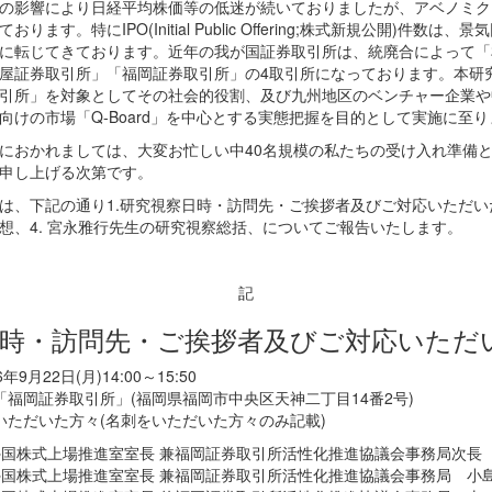
の影響により日経平均株価等の低迷が続いておりましたが、アベノミク
ます。特にIPO(Initial Public Offering;株式新規公開)件数
に転じてきております。近年の我が国証券取引所は、統廃合によって「
屋証券取引所」「福岡証券取引所」の4取引所になっております。本研
引所」を対象としてその社会的役割、及び九州地区のベンチャー企業や
向けの市場「Q-Board」を中心とする実態把握を目的として実施に至
おかれましては、大変お忙しい中40名規模の私たちの受け入れ準備
申し上げる次第です。
、下記の通り1.研究視察日時・訪問先・ご挨拶者及びご対応いただいた方
想、4. 宮永雅行先生の研究視察総括、についてご報告いたします。
記
日時・訪問先・ご挨拶者及びご対応いただ
9月22日(月)14:00～15:50
:「福岡証券取引所」(福岡県福岡市中央区天神二丁目14番2号)
いただいた方々(名刺をいただいた方々のみ記載)
外国株式上場推進室室長 兼福岡証券取引所活性化推進協議会事務局次長
外国株式上場推進室室長 兼福岡証券取引所活性化推進協議会事務局 小