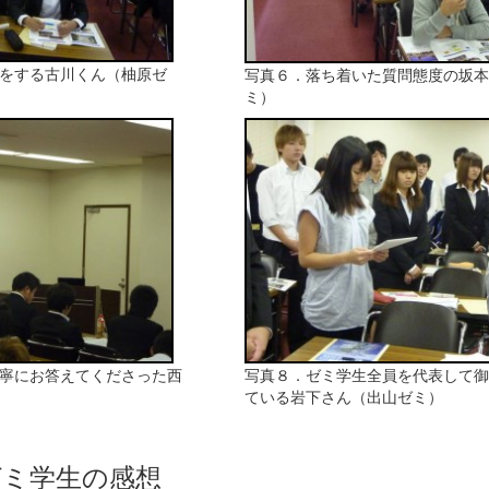
をする古川くん（柚原ゼ
写真６．落ち着いた質問態度の坂本
ミ）
寧にお答えてくださった西
写真８．ゼミ学生全員を代表して御
ている岩下さん（出山ゼミ）
ゼミ学生の感想