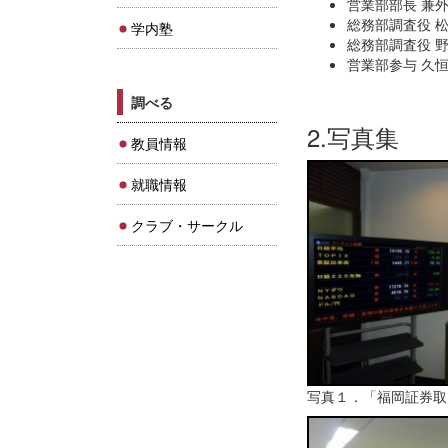
営業部部長 兼
総務部調査役 
学内塾
総務部調査役 
営業部参与 久
調べる
2.写真集
教員情報
就職情報
クラブ・サークル
写真１．「福岡証券取