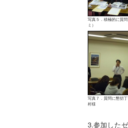
写真５．積極的に質問
ミ）
写真７．質問に懇切丁
村様
3.参加した