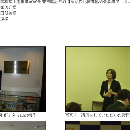
外国株式上場推進室室長 兼福岡証券取引所活性化推進協議会事務局 山
松家啓介様
野田朋美様
恒潔様
写真２．講演をしていただいた野田
引所」入り口の様子