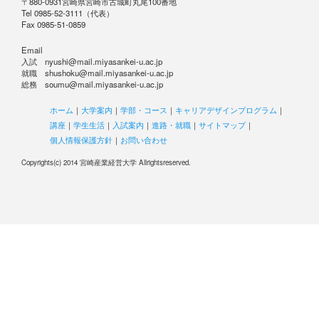
〒880-0931宮崎県宮崎市古城町丸尾100番地
Tel 0985-52-3111（代表）
Fax 0985-51-0859
Email
入試 nyushi@mail.miyasankei-u.ac.jp
就職 shushoku@mail.miyasankei-u.ac.jp
総務 soumu@mail.miyasankei-u.ac.jp
ホーム
｜
大学案内
｜
学部・コース
｜
キャリアデザインプログラム
｜
講座
｜
学生生活
｜
入試案内
｜
進路・就職
｜
サイトマップ
｜
個人情報保護方針
｜
お問い合わせ
Copyrights(c) 2014 宮崎産業経営大学 Allrightsreserved.