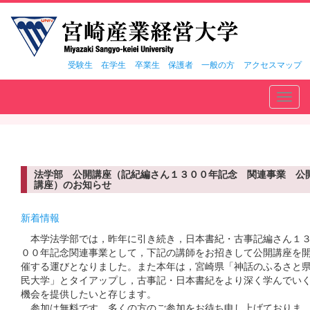
受験生
在学生
卒業生
保護者
一般の方
アクセスマップ
Toggl
navig
法学部 公開講座（記紀編さん１３００年記念 関連事業 公
講座）のお知らせ
新着情報
本学法学部では，昨年に引き続き，日本書紀・古事記編さん１
００年記念関連事業として，下記の講師をお招きして公開講座を
催する運びとなりました。また本年は，宮崎県「神話のふるさと
民大学」とタイアップし，古事記・日本書紀をより深く学んでい
機会を提供したいと存じます。
参加は無料です。多くの方のご参加をお待ち申し上げておりま