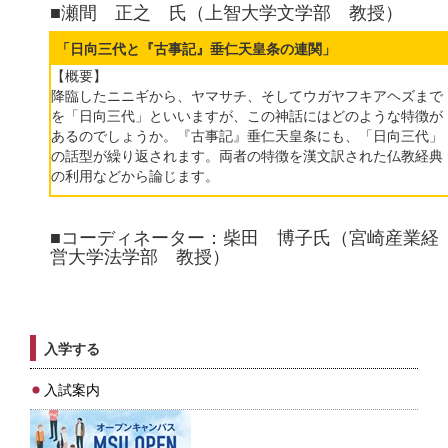
■瀬間 正之 氏（上智大学文学部 教授）
「日向三代と『古事記』垂仁天皇条の連関」
【概要】
降臨したニニギから、ヤマサチ、そしてウガヤフキアヘズまで
を「日向三代」といいますが、この神話にはどのような特徴が
あるのでしょうか。『古事記』垂仁天皇条にも、「日向三代」
の話型が繰り返されます。両者の特徴を漢文訳された仏教経典
の利用などから論じます。
■コーディネーター：柴田 博子氏（宮崎産業経
営大学法学部 教授）
入学する
入試案内