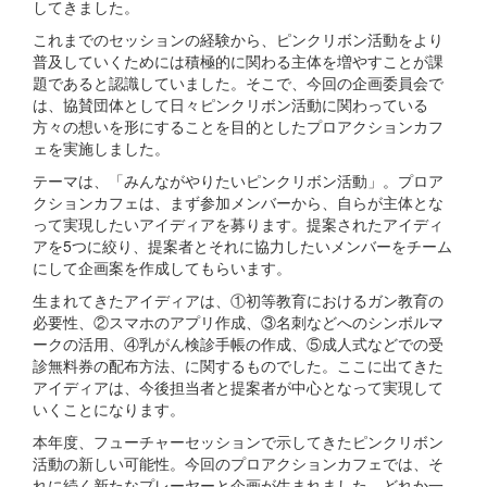
してきました。
これまでのセッションの経験から、ピンクリボン活動をより
普及していくためには積極的に関わる主体を増やすことが課
題であると認識していました。そこで、今回の企画委員会で
は、協賛団体として日々ピンクリボン活動に関わっている
方々の想いを形にすることを目的としたプロアクションカフ
ェを実施しました。
テーマは、「みんながやりたいピンクリボン活動」。プロア
クションカフェは、まず参加メンバーから、自らが主体とな
って実現したいアイディアを募ります。提案されたアイディ
アを5つに絞り、提案者とそれに協力したいメンバーをチーム
にして企画案を作成してもらいます。
生まれてきたアイディアは、①初等教育におけるガン教育の
必要性、②スマホのアプリ作成、③名刺などへのシンボルマ
ークの活用、④乳がん検診手帳の作成、⑤成人式などでの受
診無料券の配布方法、に関するものでした。ここに出てきた
アイディアは、今後担当者と提案者が中心となって実現して
いくことになります。
本年度、フューチャーセッションで示してきたピンクリボン
活動の新しい可能性。今回のプロアクションカフェでは、そ
れに続く新たなプレーヤーと企画が生まれました。どれか一