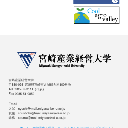
宮崎産業経営大学
〒880-0931宮崎県宮崎市古城町丸尾100番地
Tel 0985-52-3111（代表）
Fax 0985-51-0859
Email
入試 nyushi@mail.miyasankei-u.ac.jp
就職 shushoku@mail.miyasankei-u.ac.jp
総務 soumu@mail.miyasankei-u.ac.jp
ホーム
｜
大学案内
｜
学部・コース
｜
キャリアデザインプログラム
｜