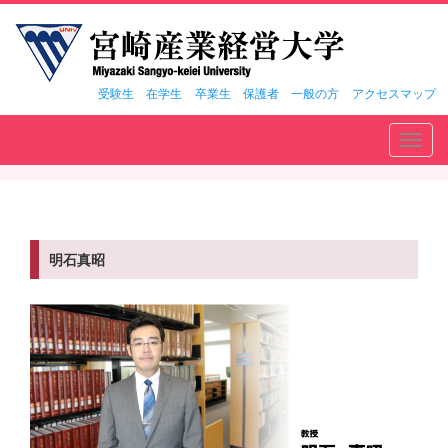
受験生
在学生
卒業生
保護者
一般の方
アクセスマップ
Toggl
navig
明石真昭