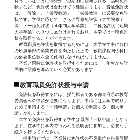
持っていない方に例外かつ短期的に授与される「臨時免許
状」など、免許状は合わせて３種類あります。普通免許状
は、「教諭」、「養護教諭」、「栄養教諭」に必要な免許
状です。学位に応じて、さらに専修免許状（大学院修了
等）・一種免許状（４年制大学卒業）、二種免許状（短期
大学卒業）の３つに区分けされており、本学では一種免許
状を取得することができます。
教育職員免許状を取得するためには、大学在学中に各自
の所属学部の卒業要件を満たした上で、教職課程関係科目
の必要単位数を全て修得しなければなりません。
卒業と同時に免許状を取得するためには、一年生から計
画的に履修を進めていく必要があります。
教育職員免許状授与申請
免許状を取得するには、授与権者である都道府県の教育
委員会への申請が必要になります。申請には大学で取りま
とめて申請する「一括申請」と個人で申請する「個人申
請」があります。
本学で免許状を取得する学生は原則「一括申請」となり
ます。在学中に学内で行われる説明会に参加し、必要な手
続きを行ってください。
一括申請せずに、卒業後に免許状の不足単位を科目等履