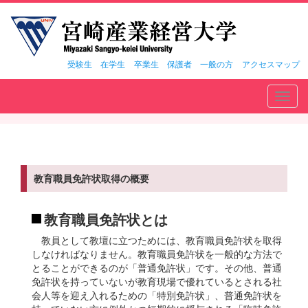
受験生
在学生
卒業生
保護者
一般の方
アクセスマップ
Toggl
navig
教育職員免許状取得の概要
教育職員免許状とは
教員として教壇に立つためには、教育職員免許状を取得
しなければなりません。教育職員免許状を一般的な方法で
とることができるのが「普通免許状」です。その他、普通
免許状を持っていないが教育現場で優れているとされる社
会人等を迎え入れるための「特別免許状」、普通免許状を