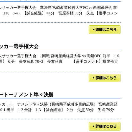
会人サッカー選手権大会 準決勝 宮崎産業経営大学FC vs 西都蹴球会 前
-1 （PK 3-4） 【試合経過】 44分 宮原泰輔 50分 失点 【選手コメン
サッカー選手権大会
人サッカー選手権大会 1回戦 宮崎産業経営大学 vs 高鍋OFC 前半 1-0
試合経過】 ６分 長友蔣真 70+2 長友蔣真 【選手コメント】横尾侑大
カートーナメント準々決勝
学サッカートーナメント準々決勝（長崎県平成町多目的広場） 宮崎産業経
0-1 後半 1-2 合計 1-3 【試合経過】 ２分 失点 50分 失点 79分