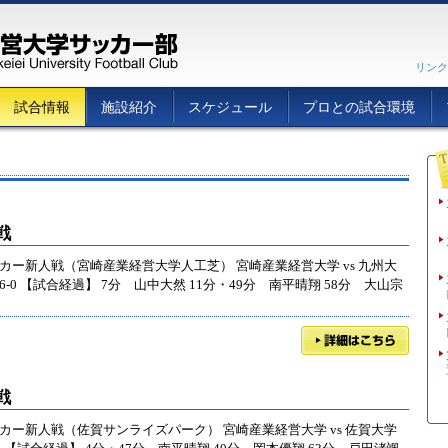
リンク
試合情報
施設紹介
スケジュール
プロとの試合環境
戦
ッカー新人戦（宮崎産業経営大学人工芝） 宮崎産業経営大学 vs 九州大
計 6-0 【試合経過】 7分 山中大然 11分・49分 南平晴翔 58分 大山宗
戦
ッカー新人戦（佐賀サンライズパーク） 宮崎産業経営大学 vs 佐賀大学