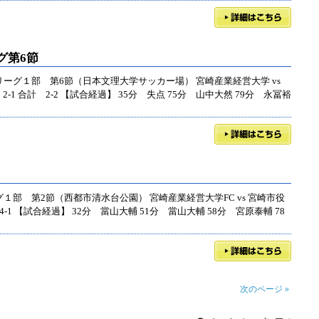
グ第6節
リーグ１部 第6節（日本文理大学サッカー場） 宮崎産業経営大学 vs
2-1 合計 2-2 【試合経過】 35分 失点 75分 山中大然 79分 永冨裕
グ１部 第2節（西都市清水台公園） 宮崎産業経営大学FC vs 宮崎市役
 4-1 【試合経過】 32分 當山大輔 51分 當山大輔 58分 宮原泰輔 78
次のページ »