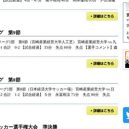
6-0 【試合経過】 4分・47分 南平晴翔 40分 岡本優翔 63分 戸田渚颯
〒
グ 第9節
リーグ1部 第9節（宮崎産業経営大学人工芝） 宮崎産業経営大学 vs 九
-1 合計 0-2 【試合経過】 35分 失点 60分 失点 【選手コメント】森
グ 第8節
ーグ1部 第8節（日本経済大学サッカー場） 宮崎産業経営大学 vs 日
-2 合計 1-2 【試合経過】 ５分 永冨裕汰 71分 失点 90分 失点
サッカー選手権大会 準決勝