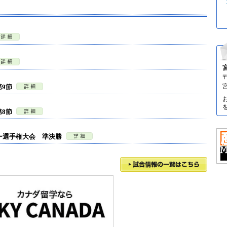
〒
9節
8節
ー選手権大会 準決勝