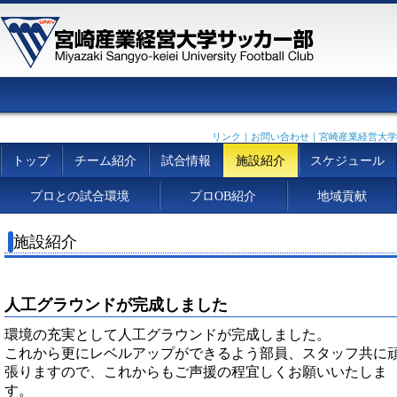
リンク
｜
お問い合わせ
｜
宮崎産業経営大学
トップ
チーム紹介
試合情報
施設紹介
スケジュール
プロとの試合環境
プロOB紹介
地域貢献
施設紹介
人工グラウンドが完成しました
環境の充実として人工グラウンドが完成しました。
これから更にレベルアップができるよう部員、スタッフ共に
張りますので、これからもご声援の程宜しくお願いいたしま
す。